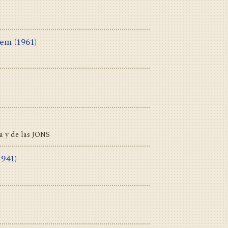
jem
(1961)
a y de las JONS
1941)