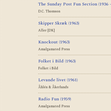
The Sunday Post Fun Section
(1936 
D.C. Thomson
Skipper Skræk
(1963)
Aller [DK]
Knockout
(1963)
Amalgamated Press
Folket i Bild
(1963)
Folket i Bild
Levande livet
(1961)
Åhlén & Åkerlunds
Radio Fun
(1959)
Amalgamated Press