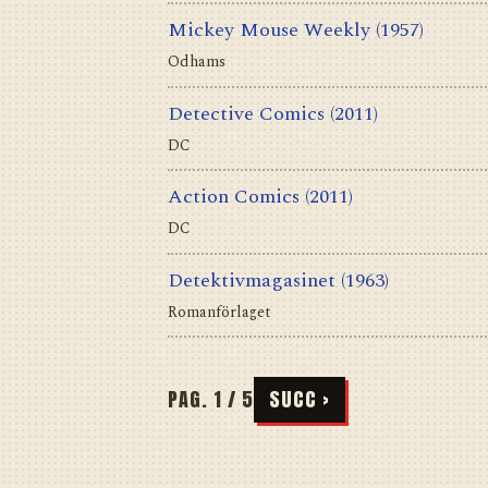
Mickey Mouse Weekly
(1957)
Odhams
Detective Comics
(2011)
DC
Action Comics
(2011)
DC
Detektivmagasinet
(1963)
Romanförlaget
PAG. 1 / 5
SUCC ›