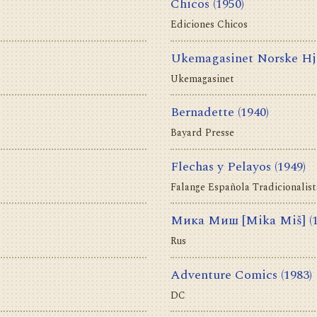
Chicos
(1950)
Ediciones Chicos
Ukemagasinet Norske H
Ukemagasinet
Bernadette
(1940)
Bayard Presse
Flechas y Pelayos
(1949)
Falange Española Tradicionalist
Мика Миш [Mika Miš]
(
Rus
Adventure Comics
(1983)
DC