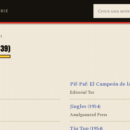
ERIE
9)
939)
Pif-Paf: El Campeón de l
Editorial Tor
Jingles
(1954)
Amalgamated Press
Tip Top
(1954)