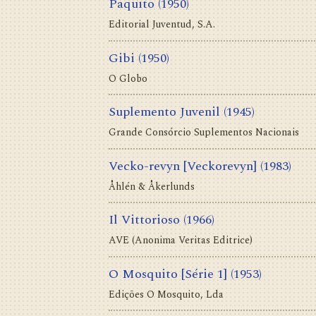
Paquito
(1950)
Editorial Juventud, S.A.
Gibi
(1950)
O Globo
Suplemento Juvenil
(1945)
Grande Consórcio Suplementos Nacionais
Vecko-revyn [Veckorevyn]
(1983)
Åhlén & Åkerlunds
Il Vittorioso
(1966)
AVE (Anonima Veritas Editrice)
O Mosquito [Série 1]
(1953)
Edições O Mosquito, Lda