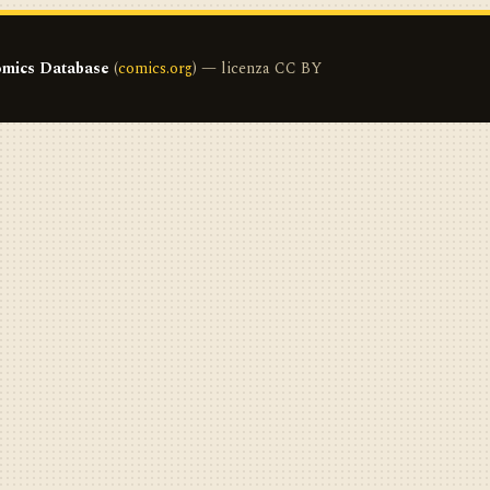
mics Database
(
comics.org
) — licenza CC BY