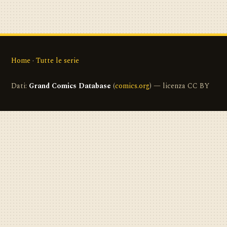
Home
·
Tutte le serie
Dati:
Grand Comics Database
(
comics.org
) — licenza CC BY