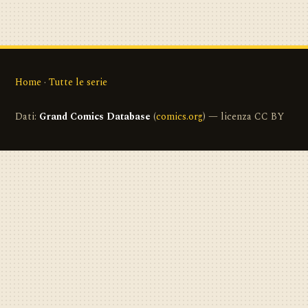
Home
·
Tutte le serie
Dati:
Grand Comics Database
(
comics.org
) — licenza CC BY