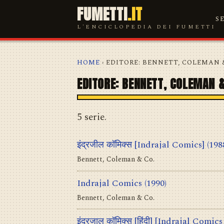
FUMETTI
.IT
S
L'ENCICLOPEDIA DEI FUMETTI
HOME
› EDITORE: BENNETT, COLEMAN 
EDITORE: BENNETT, COLEMAN &
5 serie.
इंद्रजील कॉमिक्स [Indrajal Comics]
(198
Bennett, Coleman & Co.
Indrajal Comics
(1990)
Bennett, Coleman & Co.
इंद्रजाल कॉमिक्स [हिंदी] [Indrajal Comics