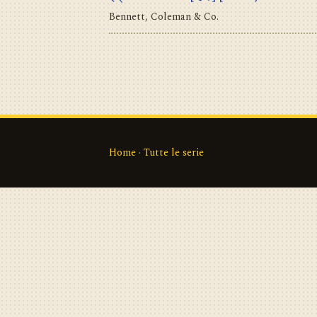
Bennett, Coleman & Co.
Home
·
Tutte le serie