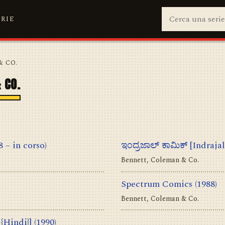
ERIE
& CO.
 CO.
8 – in corso)
ಇಂದ್ರಜಾಲ್ ಕಾಮಿಕ್ [Indraja
Bennett, Coleman & Co.
Spectrum Comics
(1988)
Bennett, Coleman & Co.
 {Hindi}]
(1990)