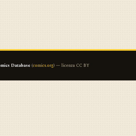
mics Database
(
comics.org
) — licenza CC BY