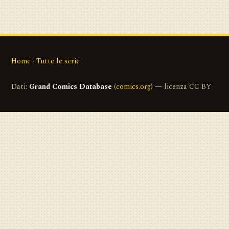
Home
·
Tutte le serie
Dati:
Grand Comics Database
(
comics.org
) — licenza CC BY