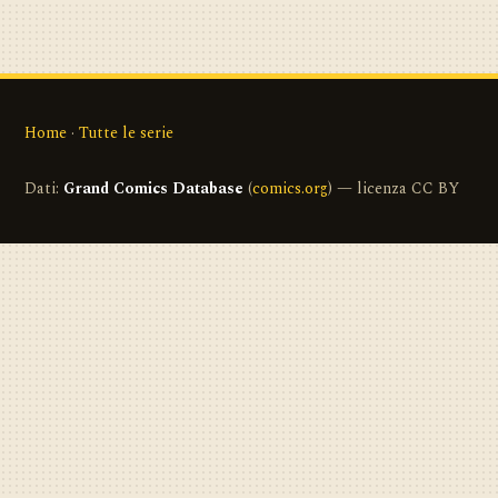
Home
·
Tutte le serie
Dati:
Grand Comics Database
(
comics.org
) — licenza CC BY