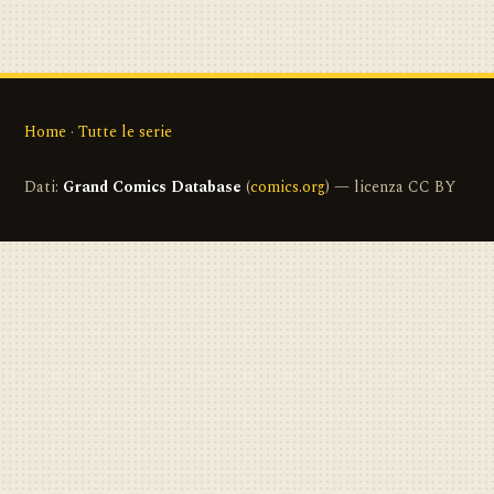
Home
·
Tutte le serie
Dati:
Grand Comics Database
(
comics.org
) — licenza CC BY