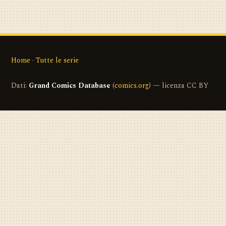
Home
·
Tutte le serie
Dati:
Grand Comics Database
(
comics.org
) — licenza CC BY