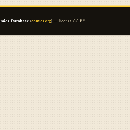
mics Database
(
comics.org
) — licenza CC BY