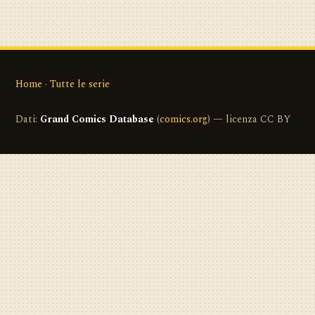
Home
·
Tutte le serie
Dati:
Grand Comics Database
(
comics.org
) — licenza CC BY