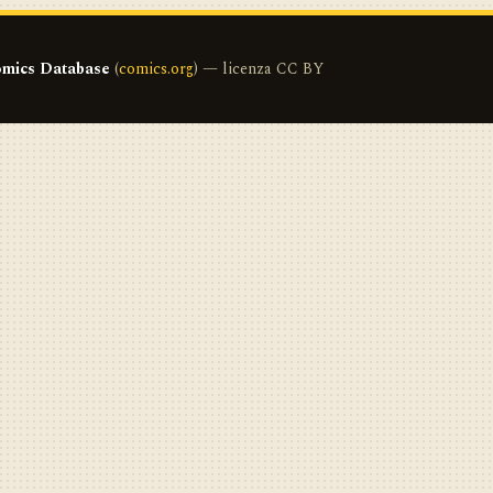
mics Database
(
comics.org
) — licenza CC BY