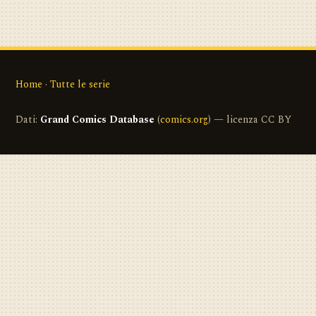
Home
·
Tutte le serie
Dati:
Grand Comics Database
(
comics.org
) — licenza CC BY