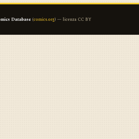
mics Database
(
comics.org
) — licenza CC BY