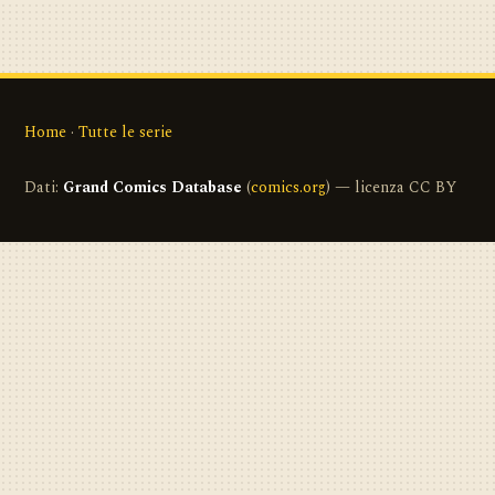
Home
·
Tutte le serie
Dati:
Grand Comics Database
(
comics.org
) — licenza CC BY