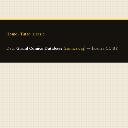
Home
·
Tutte le serie
Dati:
Grand Comics Database
(
comics.org
) — licenza CC BY