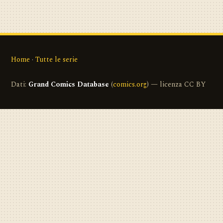
Home
·
Tutte le serie
Dati:
Grand Comics Database
(
comics.org
) — licenza CC BY