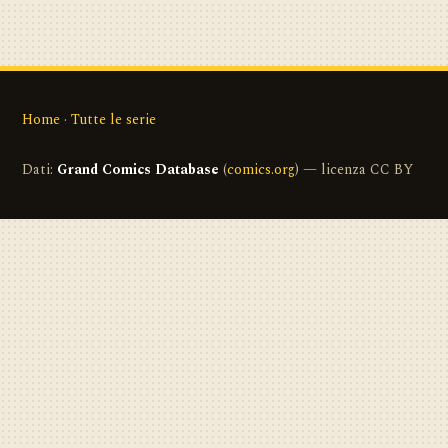
Home
·
Tutte le serie
Dati:
Grand Comics Database
(
comics.org
) — licenza CC BY