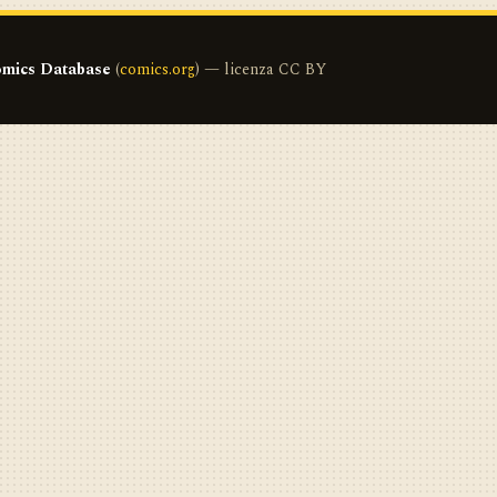
mics Database
(
comics.org
) — licenza CC BY