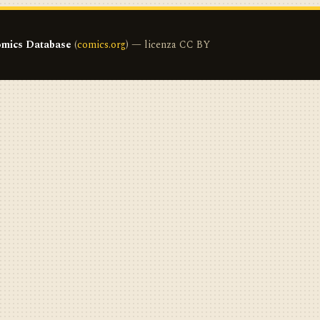
mics Database
(
comics.org
) — licenza CC BY