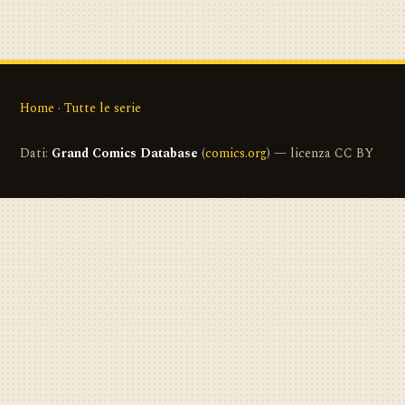
Home
·
Tutte le serie
Dati:
Grand Comics Database
(
comics.org
) — licenza CC BY