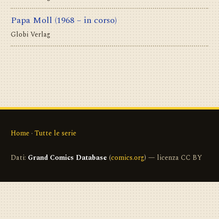
Papa Moll
(1968 – in corso)
Globi Verlag
Home
·
Tutte le serie
Dati:
Grand Comics Database
(
comics.org
) — licenza CC BY