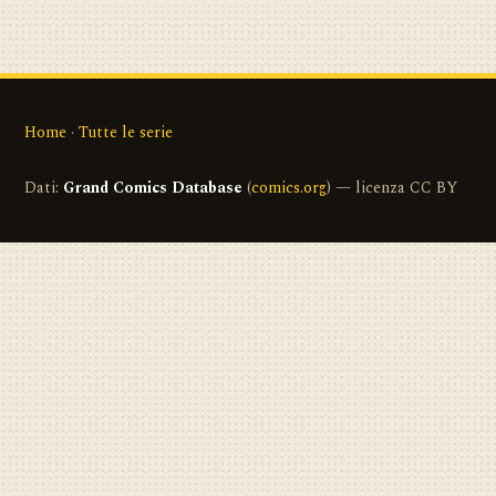
Home
·
Tutte le serie
Dati:
Grand Comics Database
(
comics.org
) — licenza CC BY