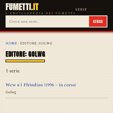
FUMETTI
.IT
SERIE
L'ENCICLOPEDIA DEI FUMETTI
CERCA
HOME
› EDITORE: GOLWG
EDITORE: GOLWG
1 serie.
Wcw a'i Ffrindiau
(1996 – in corso)
Golwg