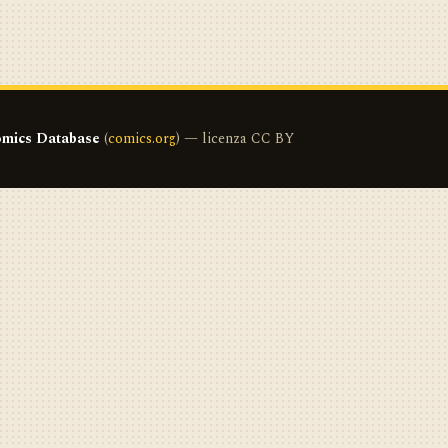
mics Database
(
comics.org
) — licenza CC BY