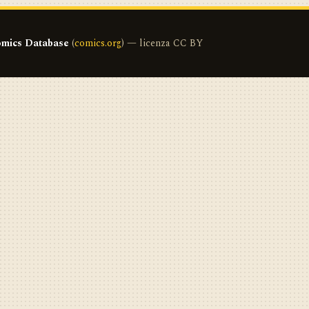
mics Database
(
comics.org
) — licenza CC BY