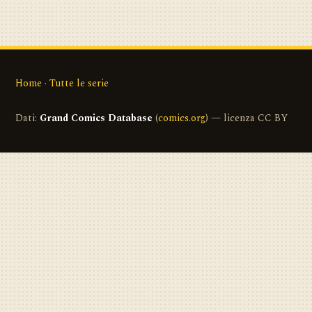
Home
·
Tutte le serie
Dati:
Grand Comics Database
(
comics.org
) — licenza CC BY