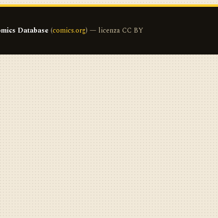
mics Database
(
comics.org
) — licenza CC BY