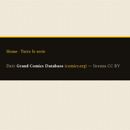
Home
·
Tutte le serie
Dati:
Grand Comics Database
(
comics.org
) — licenza CC BY