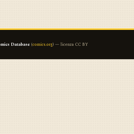
mics Database
(
comics.org
) — licenza CC BY