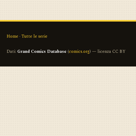
Home
·
Tutte le serie
Dati:
Grand Comics Database
(
comics.org
) — licenza CC BY