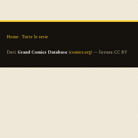
Home
·
Tutte le serie
Dati:
Grand Comics Database
(
comics.org
) — licenza CC BY