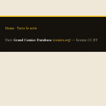
Home
·
Tutte le serie
Dati:
Grand Comics Database
(
comics.org
) — licenza CC BY