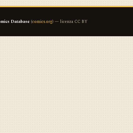
mics Database
(
comics.org
) — licenza CC BY