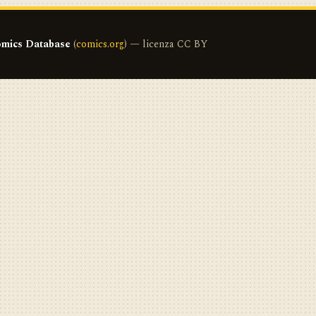
mics Database
(
comics.org
) — licenza CC BY