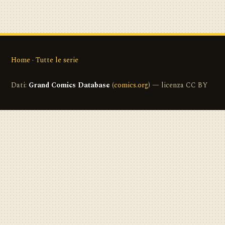
Home
·
Tutte le serie
Dati:
Grand Comics Database
(
comics.org
) — licenza CC BY