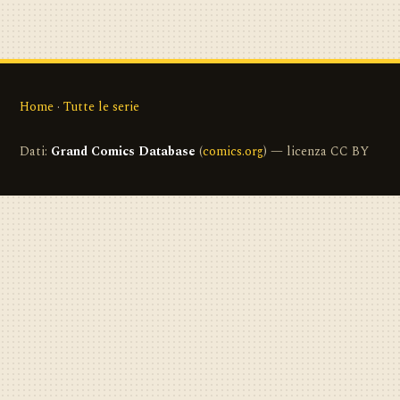
Home
·
Tutte le serie
Dati:
Grand Comics Database
(
comics.org
) — licenza CC BY