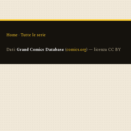
Home
·
Tutte le serie
Dati:
Grand Comics Database
(
comics.org
) — licenza CC BY