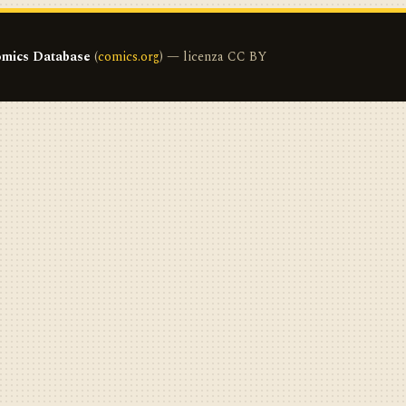
mics Database
(
comics.org
) — licenza CC BY