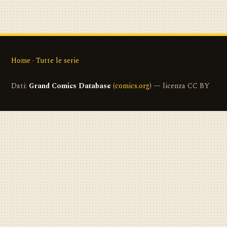
Home
·
Tutte le serie
Dati:
Grand Comics Database
(
comics.org
) — licenza CC BY