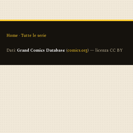
Home
·
Tutte le serie
Dati:
Grand Comics Database
(
comics.org
) — licenza CC BY