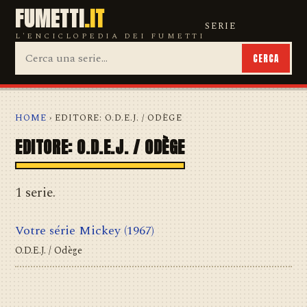
FUMETTI
.IT
SERIE
L'ENCICLOPEDIA DEI FUMETTI
CERCA
HOME
› EDITORE: O.D.E.J. / ODÈGE
EDITORE: O.D.E.J. / ODÈGE
1 serie.
Votre série Mickey
(1967)
O.D.E.J. / Odège