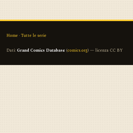
Home
·
Tutte le serie
Dati:
Grand Comics Database
(
comics.org
) — licenza CC BY