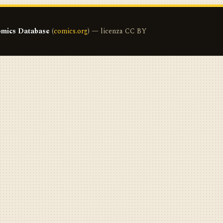
mics Database
(
comics.org
) — licenza CC BY