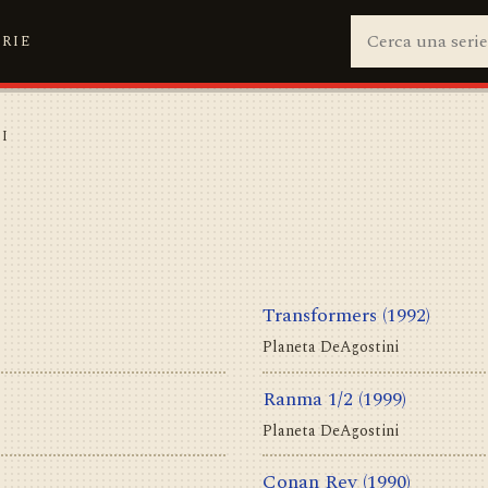
ERIE
I
Transformers
(1992)
Planeta DeAgostini
Ranma 1/2
(1999)
Planeta DeAgostini
Conan Rey
(1990)