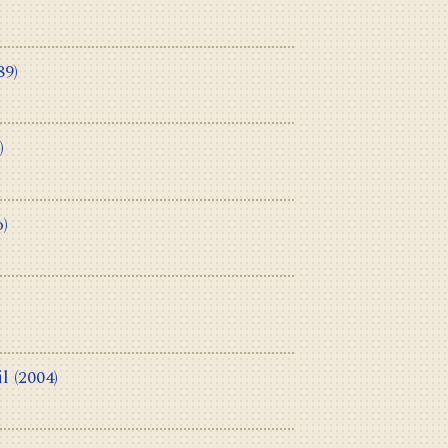
89)
)
o)
il
(2004)