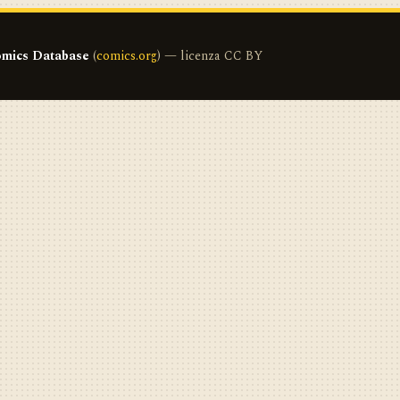
mics Database
(
comics.org
) — licenza CC BY