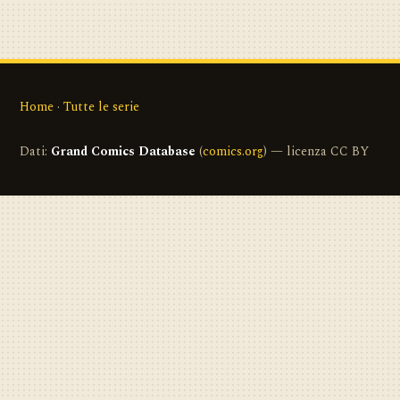
Home
·
Tutte le serie
Dati:
Grand Comics Database
(
comics.org
) — licenza CC BY