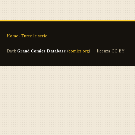
Home
·
Tutte le serie
Dati:
Grand Comics Database
(
comics.org
) — licenza CC BY