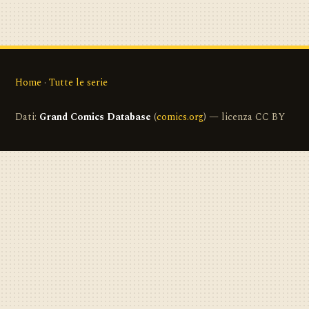
Home
·
Tutte le serie
Dati:
Grand Comics Database
(
comics.org
) — licenza CC BY