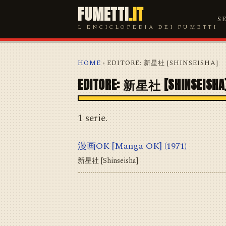
FUMETTI
.IT
S
L'ENCICLOPEDIA DEI FUMETTI
HOME
› EDITORE: 新星社 [SHINSEISHA]
EDITORE: 新星社 [SHINSEISHA
1 serie.
漫画OK [Manga OK]
(1971)
新星社 [Shinseisha]