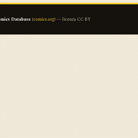
mics Database
(
comics.org
) — licenza CC BY