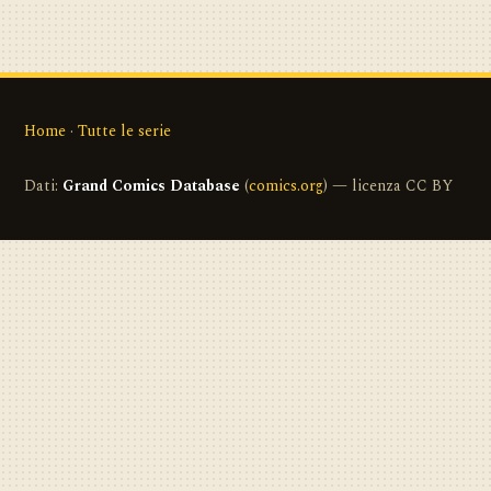
Home
·
Tutte le serie
Dati:
Grand Comics Database
(
comics.org
) — licenza CC BY