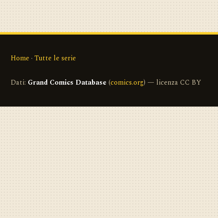
Home
·
Tutte le serie
Dati:
Grand Comics Database
(
comics.org
) — licenza CC BY